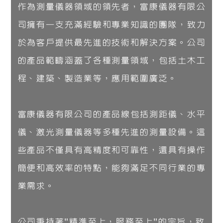
作為測量儀器領域的領先者，富康儀器有限公
司擁有一支充滿經驗和專業知識的團隊，致力
於為客戶提供最先進的技術和解決方案。公司
的產品範疇涵蓋了各種測量領域，包括土木工
程、建築、製造業等，應用範圍廣泛。
富康儀器有限公司的產品線包括測距儀、水平
儀、激光測量儀器等多種先進的測量設備。這
些產品不僅具有高精度和可靠性，還具有操作
簡便和高效率的特點，能夠滿足不同行業的專
業需求。
公司秉持著"精準至上，服務至上"的宗旨，致