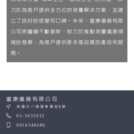
力於為客戶提供全方位的測量解決方案，並建
立了良好的信譽和口碑。未來，富康儀器有限
公司將繼續不斷創新，致力於推動測量儀器領
域的發展，為客戶提供更多高品質的產品和服
務。
富康儀器有限公司
桃園市八德區東勇街6號
03-3635032
0916348686